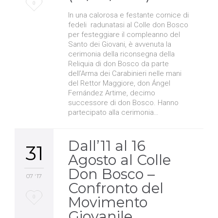
Love
0
In una calorosa e festante cornice di
it
fedeli radunatasi al Colle don Bosco
per festeggiare il compleanno del
Santo dei Giovani, è avvenuta la
cerimonia della riconsegna della
Reliquia di don Bosco da parte
dell’Arma dei Carabinieri nelle mani
del Rettor Maggiore, don Ángel
Fernández Artime, decimo
successore di don Bosco. Hanno
partecipato alla cerimonia…
Dall’11 al 16
31
Agosto al Colle
Don Bosco –
07 '17
Confronto del
Love
0
Movimento
Giovanile
it