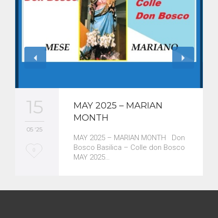
15
MAY 2025 – MARIAN
MONTH
05 '25
MAY 2025 – MARIAN MONTH Don
Bosco Basilica – Colle don Bosco
L
0
MAY 2025…
o
v
e
i