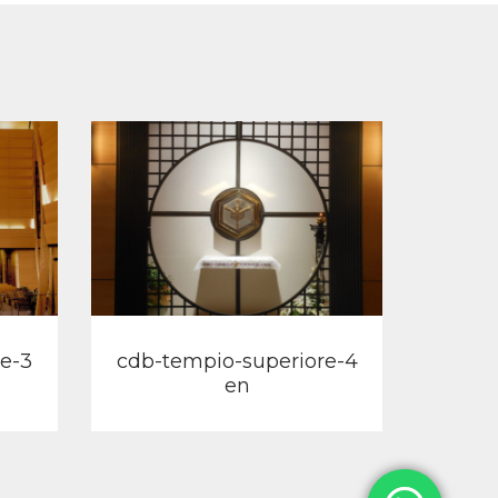
View
e-3
cdb-tempio-superiore-4
cdb-t
en