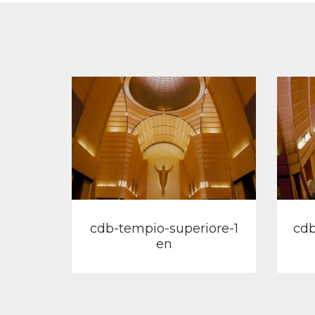
View
cdb-tempio-superiore-1
cdb
en