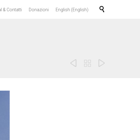
Skip

l & Contatti
Donazioni
English
(
English
)
to
content


