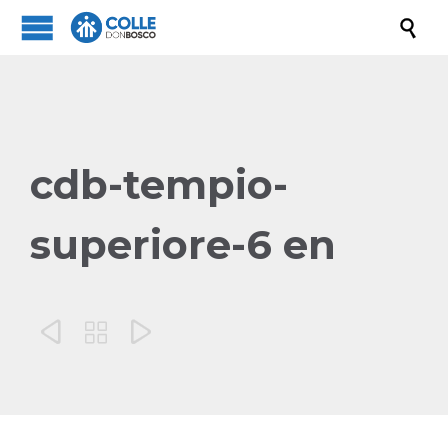

cdb-tempio-
superiore-6 en


