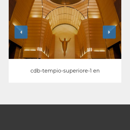
View
cdb-tempio-superiore-1 en