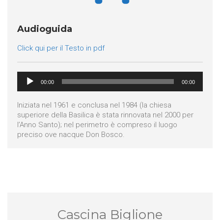
Audioguida
Click qui per il Testo in pdf
Audio
00:00
00:00
Player
Iniziata nel 1961 e conclusa nel 1984 (la chiesa
superiore della Basilica è stata rinnovata nel 2000 per
l’Anno Santo); nel perimetro è compreso il luogo
preciso ove nacque Don Bosco.
Cascina Biglione