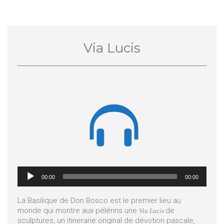
Via Lucis

Lecteur
00:00
00:00
audio
La Basilique de Don Bosco est le premier lieu au
monde qui montre aux pélérins une
de
Via Lucis
sculptures, un itinerarie original de dévotion pascale,