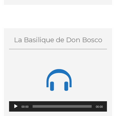
La Basilique de Don Bosco

Lecteur
00:00
00:00
audio