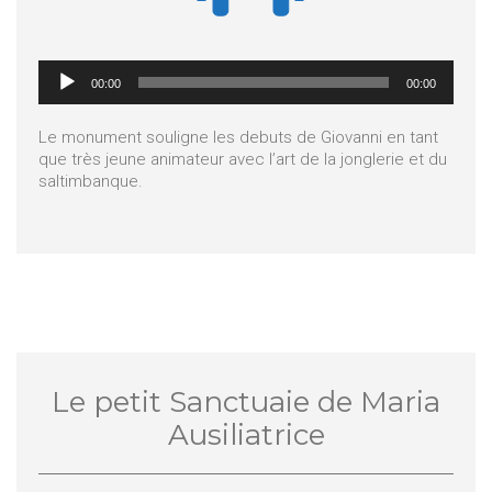
Lecteur
00:00
00:00
audio
Le monument souligne les debuts de Giovanni en tant
que très jeune animateur avec l’art de la jonglerie et du
saltimbanque.
Le petit Sanctuaie de Maria
Ausiliatrice