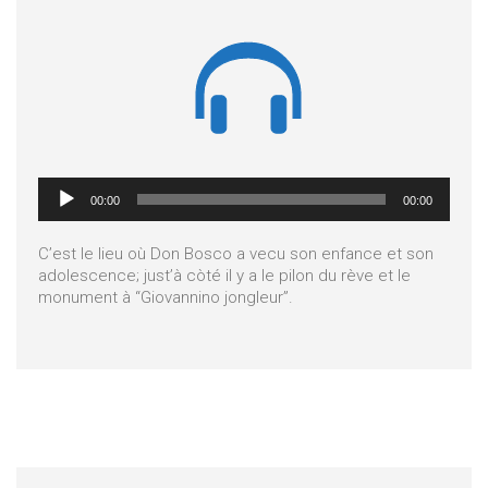

Lecteur
00:00
00:00
audio
C’est le lieu où Don Bosco a vecu son enfance et son
adolescence; just’à còté il y a le pilon du rève et le
monument à “Giovannino jongleur”.