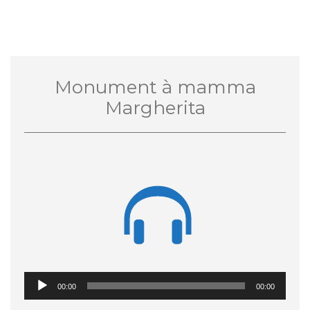
Monument à mamma
Margherita

Lecteur
00:00
00:00
audio