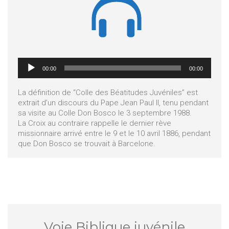

Lecteur
00:00
00:00
audio
La définition de “Colle des Béatitudes Juvéniles” est
extrait d’un discours du Pape Jean Paul II, tenu pendant
sa visite au Colle Don Bosco le 3 septembre 1988.
La Croix au contraire rappelle le dernier rève
missionnaire arrivé entre le 9 et le 10 avril 1886, pendant
que Don Bosco se trouvait à Barcelone.
Voie Biblique juvénile