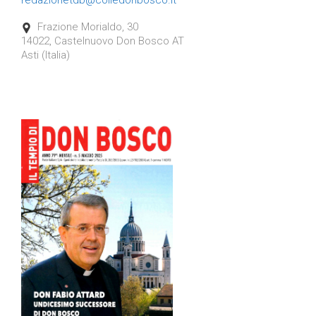
redazionetdb@colledonbosco.it
Frazione Morialdo, 30

14022, Castelnuovo Don Bosco AT
Asti (Italia)