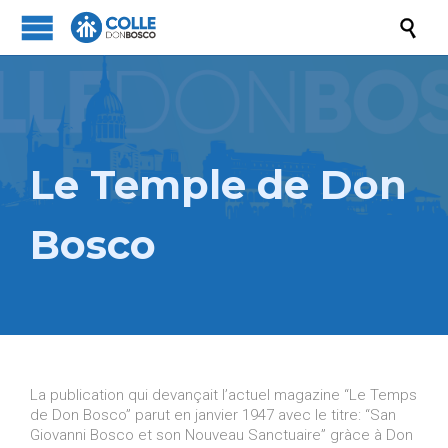

Le Temple de Don
Bosco
La publication qui devançait l’actuel magazine “Le Temps
de Don Bosco” parut en janvier 1947 avec le titre: “San
Giovanni Bosco et son Nouveau Sanctuaire” gràce à Don