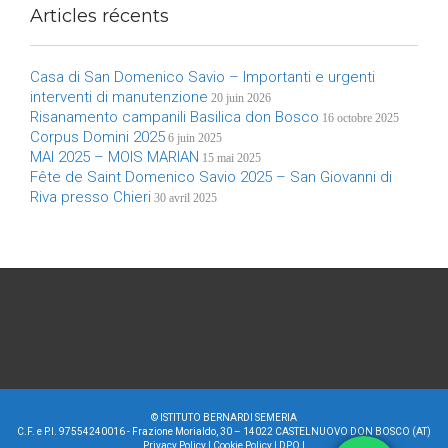
Articles récents
Casa di San Domenico Savio – Importanti e urgenti
interventi di manutenzione
20 juin 2026
Risanamento campanili Basilica don Bosco
16 octobre 2025
Corpus Domini 2025
6 juin 2025
MAI 2025 – MOIS MARIAN
15 mai 2025
Fête de Saint Domenico Savio 2025 – San Giovanni di
Riva presso Chieri
30 avril 2025
©
ISTITUTO BERNARDI SEMERIA
C.F. e P.I. 97554240016 - Frazione Morialdo, 30 – 14022 CASTELNUOVO DON BOSCO (AT)
Privacy Policy
|
Cookie Policy
|
DPO
|