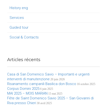
History eng
Services
Guided tour
Social & Contacts
Articles récents
Casa di San Domenico Savio – Importanti e urgenti
interventi di manutenzione
20 juin 2026
Risanamento campanili Basilica don Bosco
16 octobre 2025
Corpus Domini 2025
6 juin 2025
MAI 2025 – MOIS MARIAN
15 mai 2025
Fête de Saint Domenico Savio 2025 – San Giovanni di
Riva presso Chieri
30 avril 2025