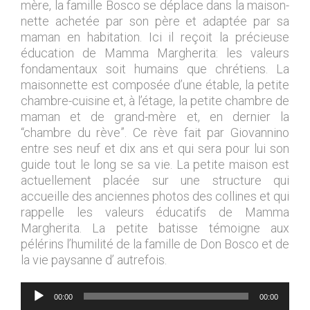
mère, la famille Bosco se déplace dans la maison-
nette achetée par son père et adaptée par sa
maman en habitation. Ici il reçoit la précieuse
éducation de Mamma Margherita: les valeurs
fondamentaux soit humains que chrétiens. La
maisonnette est composée d’une étable, la petite
chambre-cuisine et, à l’étage, la petite chambre de
maman et de grand-mère et, en dernier la
“chambre du rève”. Ce rève fait par Giovannino
entre ses neuf et dix ans et qui sera pour lui son
guide tout le long se sa vie. La petite maison est
actuellement placée sur une structure qui
accueille des anciennes photos des collines et qui
rappelle les valeurs éducatifs de Mamma
Margherita. La petite batisse témoigne aux
pélérins l’humilité de la famille de Don Bosco et de
la vie paysanne d’ autrefois.
Lecteur
00:00
00:00
audio