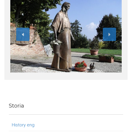
Love
it
+
Storia
History eng