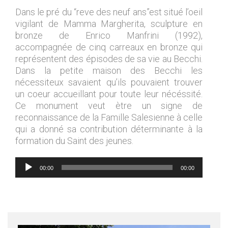
Dans le pré du “reve des neuf ans”est situé l’oeil
vigilant de Mamma Margherita, sculpture en
bronze de Enrico Manfrini (1992),
accompagnée de cinq carreaux en bronze qui
représentent des épisodes de sa vie au Becchi.
Dans la petite maison des Becchi les
nécessiteux savaient qu’ils pouvaient trouver
un coeur accueillant pour toute leur nécéssité.
Ce monument veut ètre un signe de
reconnaissance de la Famille Salesienne à celle
qui a donné sa contribution déterminante à la
formation du Saint des jeunes.
Lecteur
00:00
00:00
audio