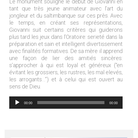
Le monument souligne le début de Giovanni en
tant que très jeune animateur avec l’art du
jongleur et du saltimbanque sur ces près. Avec
le temps, en créant ses représentations,
Giovanni suit certains critères qui guiderons
plus tard les jeux dans l’Oratoire: serieté dans la
préparation et sain et intelligent divertissement
avec finalités formatives. De sa mère il apprend
une façon de lier des amitiés sincères:
s’approcher à qui est loyal et généreux (“en
évitant les grossiers, les rustres, les mal elevés,
les arrogants…”) et à celui qui est ouvert au
sens de Dieu.
Lecteur
00:00
00:00
audio