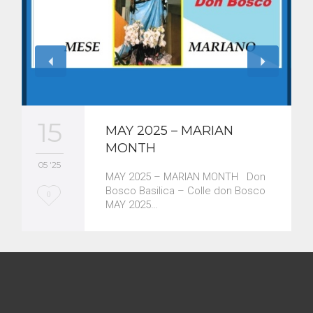
15
MAY 2025 – MARIAN
MONTH
05 '25
MAY 2025 – MARIAN MONTH Don
Bosco Basilica – Colle don Bosco
L
0
MAY 2025…
o
v
e
i
t