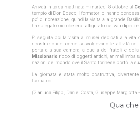
Arrivati in tarda mattinata – martedì 8 ottobre al
Co
tempio di Don Bosco, i formatori ci hanno concesso
po’ di ricreazione, quindi la visita alla grande Basi
ha spiegato ciò che era raffigurato nei vari dipinti 
E’ seguita poi la visita ai musei dedicati alla vit
ricostruzioni di come si svolgevano le attività nei 
porta alla sua camera, a quella dei fratelli e de
Missionario
ricco di oggetti antichi, animali imbals
nazioni del mondo ove il Santo torinese portò la sua
La giornata è stata molto costruttiva, diverte
formatori.
(Gianluca Filippi, Daniel Costa, Giuseppe Margiotta 
Qualche 