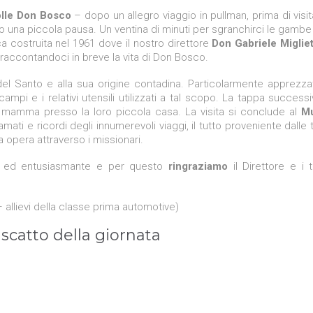
lle Don Bosco
– dopo un allegro viaggio in pullman, prima di visita
 una piccola pausa. Un ventina di minuti per sgranchirci le gambe
lica costruita nel 1961 dove il nostro direttore
Don Gabriele Migliet
e raccontandoci in breve la vita di Don Bosco.
a del Santo e alla sua origine contadina. Particolarmente apprezza
campi e i relativi utensili utilizzati a tal scopo. La tappa successi
lla mamma presso la loro piccola casa. La visita si conclude al
M
amati e ricordi degli innumerevoli viaggi, il tutto proveniente dalle 
 opera attraverso i missionari.
nte ed entusiasmante e per questo
ringraziamo
il Direttore e i tu
– allievi della classe prima automotive)
scatto della giornata