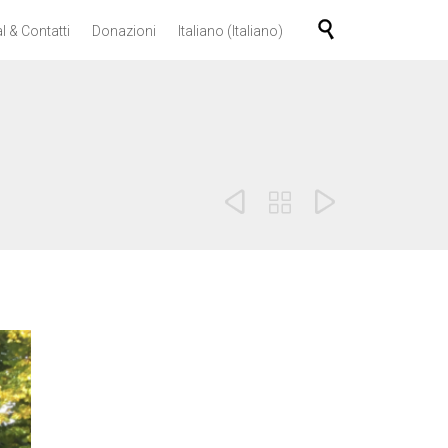
Skip

l & Contatti
Donazioni
Italiano
(
Italiano
)
to
content


