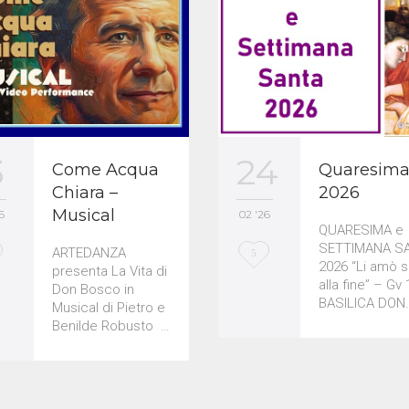
3
24
Come Acqua
Quaresim
Chiara –
2026
Musical
6
02 '26
QUARESIMA e
SETTIMANA S
ARTEDANZA
L
5
2026 “Li amò s
presenta La Vita di
o
alla fine” – Gv 
Don Bosco in
BASILICA DON
Musical di Pietro e
v
Benilde Robusto …
e
i
t