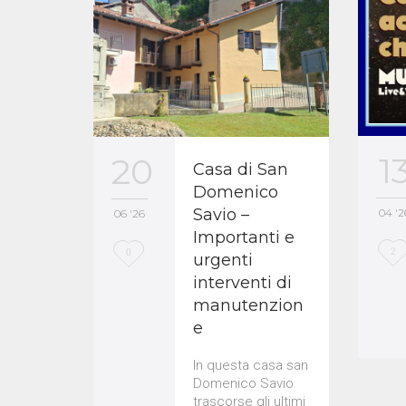
1
20
Casa di San
Domenico
Savio –
04 '2
06 '26
Importanti e
L
L
2
0
urgenti
interventi di
o
o
manutenzion
v
v
e
e
e
In questa casa san
i
i
Domenico Savio
t
t
trascorse gli ultimi