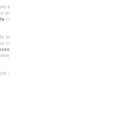
re il
 e un
ta
ci
te le
va ci
useo
tante
tti i