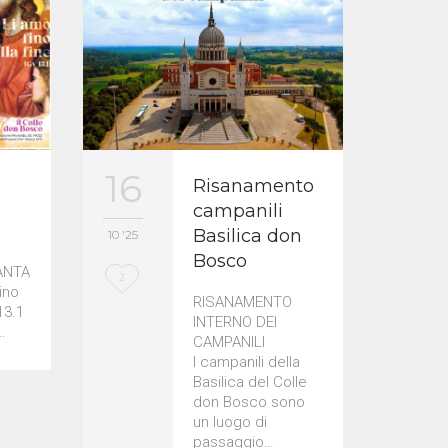
12
16
a
Risanamento
campanili
Basilica don
10 '25
10 '25
Bosco
ANTA
L
L
1
2
ino
RISANAMENTO
o
o
13.1
INTERNO DEI
…
CAMPANILI
v
v
I campanili della
e
e
Basilica del Colle
don Bosco sono
i
i
un luogo di
t
t
passaggio…