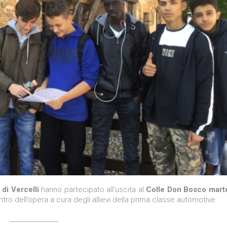
di Vercelli
hanno partecipato all’uscita al
Colle Don Bosco
mart
entro dell’opera a cura degli allievi della prima classe automotive.
________________