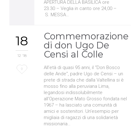
APERTURA DELLA BASILICA ore
23.30 – Veglia in canto ore 24,00 –
S. MESSA…
Commemorazione
18
di don Ugo De
Censi al Colle
12 '18
All’età di quasi 95 anni, il “Don Bosco
Love
0
delle Ande“, padre Ugo de Censi – un
it
prete di strada che dalla Valtellina si è
mosso fino alla peruviana Lima,
legandosi indissolubilmente
all’Operazione Mato Grosso fondata nel
1967 – ha lasciato una comunità di
amici e sostenitori. Un’esempio per
migliaia di ragazzi di una solidarietà
missionaria…