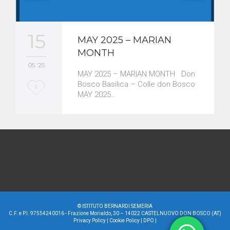
15
MAY 2025 – MARIAN
MONTH
05 '25
MAY 2025 – MARIAN MONTH Don
Bosco Basilica – Colle don Bosco
L
0
MAY 2025…
o
v
e
i
t
©
ISTITUTO BERNARDI SEMERIA
C.F. e P.I. 97554240016 - Frazione Morialdo, 30 – 14022 CASTELNUOVO DON BOSCO (AT)
Privacy Policy
|
Cookie Policy
|
DPO
|