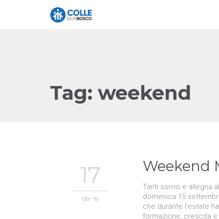
Tag:
weekend
Weekend M
17
Tanti sorrisi e allegri
domenica 15 settembre. 
09 '19
che durante l’estate h
formazione, crescita e 