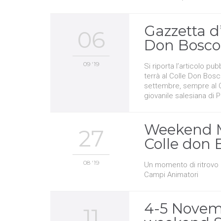
Gazzetta d
06
Don Bosco
09 '19
Si riporta l’articolo p
terrà al Colle Don Bos
settembre, sempre al Col
giovanile salesiana di 
Weekend M
27
Colle don 
08 '19
Un momento di ritrovo p
Campi Animatori
4-5 Novembr
11