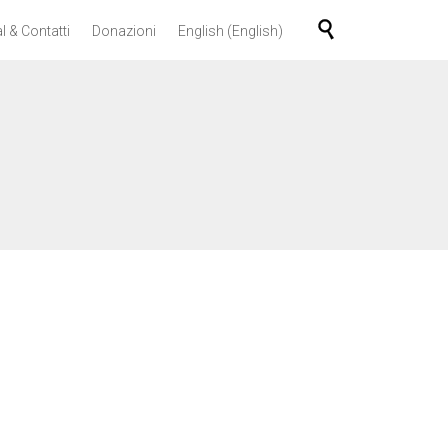
Skip

l & Contatti
Donazioni
English
(
English
)
to
content