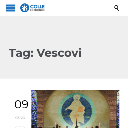

Tag:
Vescovi
09
03 '20