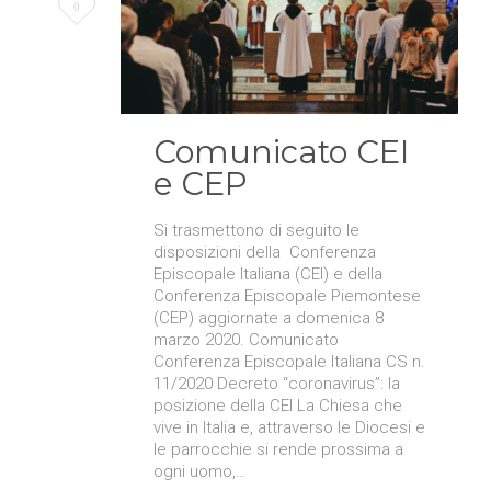
Love
0
it
Comunicato CEI
e CEP
Si trasmettono di seguito le
disposizioni della Conferenza
Episcopale Italiana (CEI) e della
Conferenza Episcopale Piemontese
(CEP) aggiornate a domenica 8
marzo 2020. Comunicato
Conferenza Episcopale Italiana CS n.
11/2020 Decreto “coronavirus”: la
posizione della CEI La Chiesa che
vive in Italia e, attraverso le Diocesi e
le parrocchie si rende prossima a
ogni uomo,…