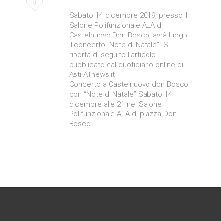
Love
0
Sabato 14 dicembre 2019, presso il
it
Salone Polifunzionale ALA di
Castelnuovo Don Bosco, avrà luogo
il concerto “Note di Natale”. Si
riporta di seguito l’articolo
pubblicato dal quotidiano online di
Asti ATnews.it _________________
Concerto a Castelnuovo don Bosco
con “Note di Natale” Sabato 14
dicembre alle 21 nel Salone
Polifunzionale ALA di piazza Don
Bosco…