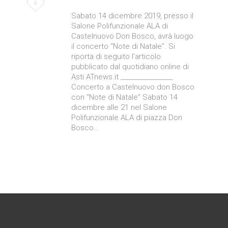
Love
0
Sabato 14 dicembre 2019, presso il
it
Salone Polifunzionale ALA di
Castelnuovo Don Bosco, avrà luogo
il concerto “Note di Natale”. Si
riporta di seguito l’articolo
pubblicato dal quotidiano online di
Asti ATnews.it _________________
Concerto a Castelnuovo don Bosco
con “Note di Natale” Sabato 14
dicembre alle 21 nel Salone
Polifunzionale ALA di piazza Don
Bosco…