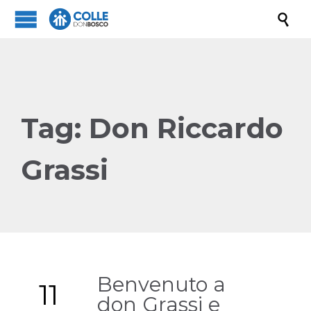

Tag:
Don Riccardo
Grassi
Benvenuto a
11
don Grassi e