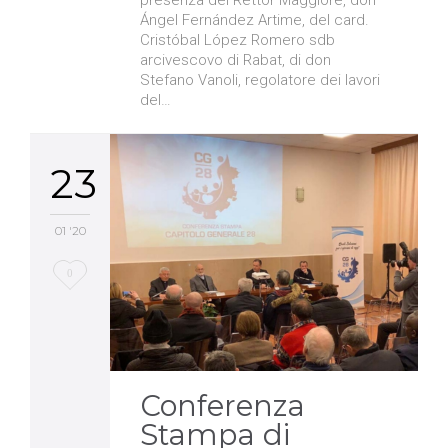
Ángel Fernández Artime, del card.
Cristóbal López Romero sdb
arcivescovo di Rabat, di don
Stefano Vanoli, regolatore dei lavori
del…
23
01 '20
Love
0
it
Conferenza
Stampa di