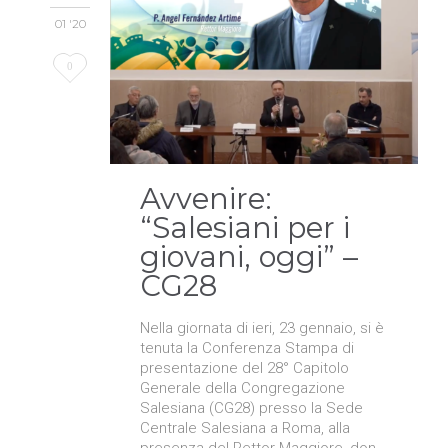
01 '20
Love
0
it
Avvenire:
“Salesiani per i
giovani, oggi” –
CG28
Nella giornata di ieri, 23 gennaio, si è
tenuta la Conferenza Stampa di
presentazione del 28° Capitolo
Generale della Congregazione
Salesiana (CG28) presso la Sede
Centrale Salesiana a Roma, alla
presenza del Rettor Maggiore, don