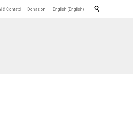
Skip

l & Contatti
Donazioni
English
(
English
)
to
content