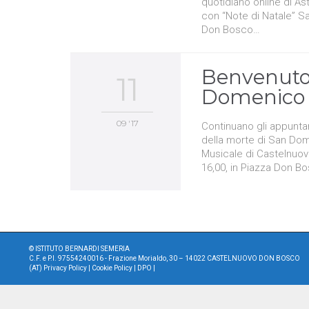
quotidiano online di As
con “Note di Natale” S
Don Bosco…
Benvenuto
11
Domenico 
09 '17
Continuano gli appuntam
della morte di San Dom
Musicale di Castelnuov
16,00, in Piazza Don B
©
ISTITUTO BERNARDI SEMERIA
C.F. e P.I. 97554240016 - Frazione Morialdo, 30 – 14022 CASTELNUOVO DON BOSCO
(AT)
Privacy Policy
|
Cookie Policy
|
DPO
|