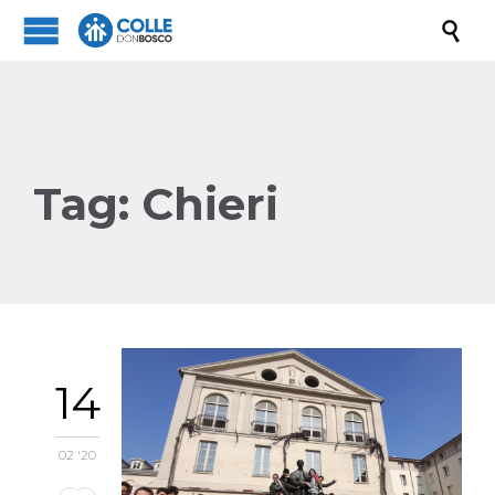

Tag:
Chieri
14
02 '20