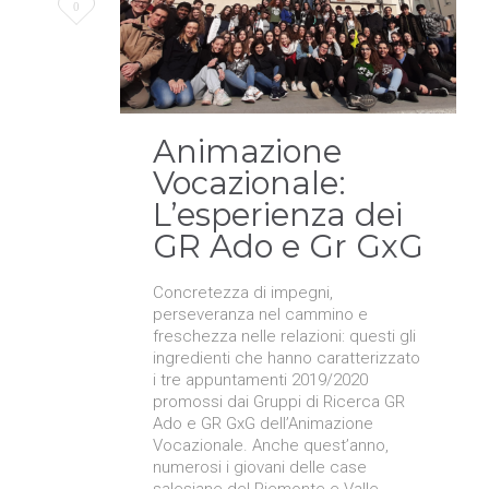
Love
0
it
Animazione
Vocazionale:
L’esperienza dei
GR Ado e Gr GxG
Concretezza di impegni,
perseveranza nel cammino e
freschezza nelle relazioni: questi gli
ingredienti che hanno caratterizzato
i tre appuntamenti 2019/2020
promossi dai Gruppi di Ricerca GR
Ado e GR GxG dell’Animazione
Vocazionale. Anche quest’anno,
numerosi i giovani delle case
salesiane del Piemonte e Valle