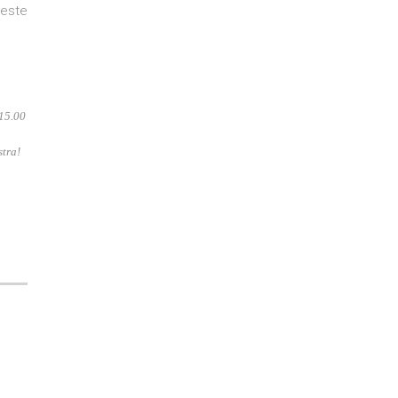
ueste
 15.00
stra!