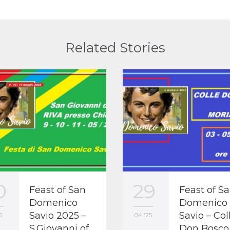
Related Stories
0
29
Feast of San
Feast of Sa
Domenico
Domenico
Savio 2025 –
Savio – Col
5
04 '25
S.Giovanni of
Don Bosco