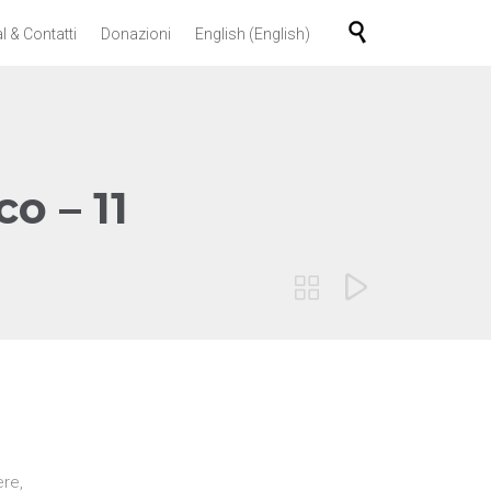
Skip

l & Contatti
Donazioni
English
(
English
)
to
content
o – 11


re,