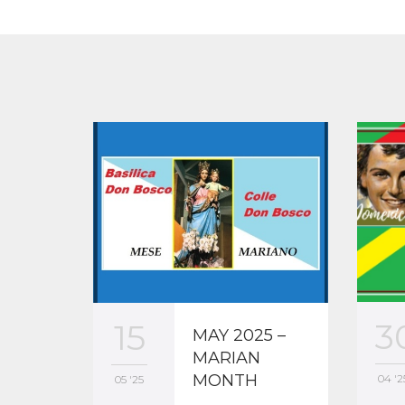
3
15
MAY 2025 –
MARIAN
MONTH
04 '2
05 '25