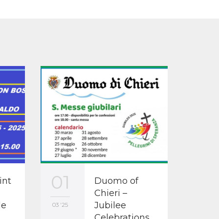
01
25
int
Duomo of
Chieri –
le
Jubilee
03 '25
02 '25
Celebrations