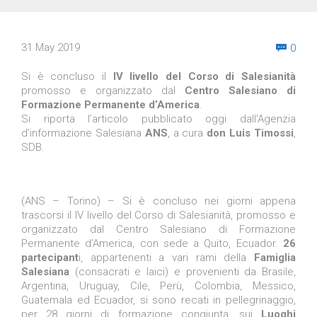
Com
31 May 2019
0

Si è concluso il
IV livello del Corso di Salesianità
promosso e organizzato dal
Centro Salesiano di
Formazione Permanente d’America
.
Si riporta l’articolo pubblicato oggi dall’Agenzia
d’informazione Salesiana
ANS
, a cura
don Luis Timossi
,
SDB.
(ANS – Torino) – Si è concluso nei giorni appena
trascorsi il IV livello del Corso di Salesianità, promosso e
organizzato dal Centro Salesiano di Formazione
Permanente d’America, con sede a Quito, Ecuador.
26
partecipant
i, appartenenti a vari rami della
Famiglia
Salesiana
(consacrati e laici) e provenienti da Brasile,
Argentina, Uruguay, Cile, Perù, Colombia, Messico,
Guatemala ed Ecuador, si sono recati in pellegrinaggio,
per 28 giorni di formazione congiunta, sui
Luoghi