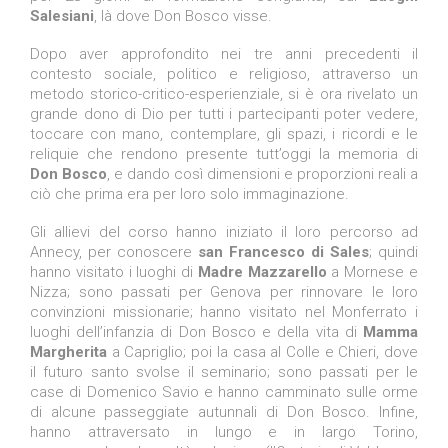
Salesiani
, là dove Don Bosco visse.
Dopo aver approfondito nei tre anni precedenti il
contesto sociale, politico e religioso, attraverso un
metodo storico-critico-esperienziale, si è ora rivelato un
grande dono di Dio per tutti i partecipanti poter vedere,
toccare con mano, contemplare, gli spazi, i ricordi e le
reliquie che rendono presente tutt’oggi la memoria di
Don Bosco
, e dando così dimensioni e proporzioni reali a
ciò che prima era per loro solo immaginazione.
Gli allievi del corso hanno iniziato il loro percorso ad
Annecy, per conoscere
san Francesco di Sales
; quindi
hanno visitato i luoghi di
Madre Mazzarello
a Mornese e
Nizza; sono passati per Genova per rinnovare le loro
convinzioni missionarie; hanno visitato nel Monferrato i
luoghi dell’infanzia di Don Bosco e della vita di
Mamma
Margherita
a Capriglio; poi la casa al Colle e Chieri, dove
il futuro santo svolse il seminario; sono passati per le
case di Domenico Savio e hanno camminato sulle orme
di alcune passeggiate autunnali di Don Bosco. Infine,
hanno attraversato in lungo e in largo Torino,