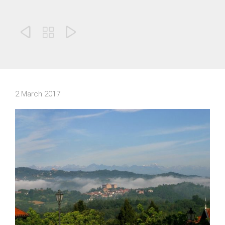



2 March 2017