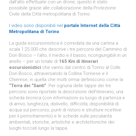
dall’alto effettuate con un drone, questo è stato
possibile grazie alle collaborazione della Protezione
Civile della Città metropolitana di Torino.
I video sono disponibili nel
portale Internet della Città
Metropolitana di Torino
.
La guida escursionistica è corredata da una cartina a
scala 1:25.000 che descrive i tre percorsi del Cammino di
Don Bosco – l’alto, il medio e il basso, ricongiungibili in un
anello – per un totale di
165 Km di itinerari
escursionistici
che vanno dal centro di Torino al Colle
Don Bosco, attraversando la Collina Torinese e il
Chierese, in quella che molti ormai definiscono come la
“Terra dei “Santi”
. Per ognuna delle tappe dei tre
percorsi sono riportate la descrizione dell’itinerario, una
scheda tecnica (con informazioni su luogo di partenza e
di arrivo, lunghezza, dislivello, difficoltà, disponibilità di
acqua sul percorso, punti di ristoro e strutture ricettive
per il pernottamento) e le schede sulle peculiarità
ambientali, storiche, artistiche e architettoniche dei
luoghi toccati lungo la tappa.