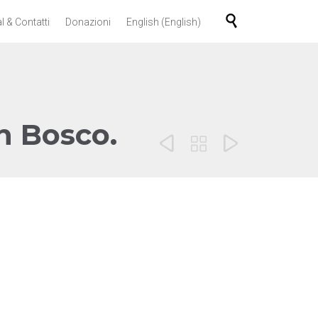
Skip

l & Contatti
Donazioni
English
(
English
)
to
content
n Bosco.


