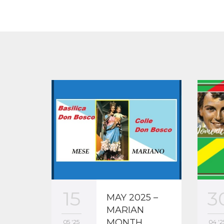
3
15
MAY 2025 –
MARIAN
MONTH
04 '2
05 '25