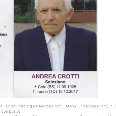
 il Coadiutore signor Andrea Crotti , 89 anni, un salesiano che, in 
le don Bosco.