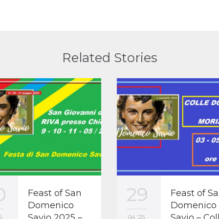
Related Stories
0
29
Feast of San
Feast of Sa
Domenico
Domenico
Savio 2025 –
Savio – Col
5
04 '25