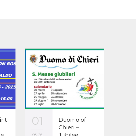
01
25
int
Duomo of
Chieri –
le
Jubilee
03 '25
02 '25