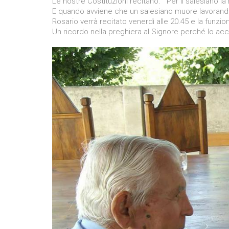
Le nostre Costituzioni recitano: ” Per il salesiano l
E quando avviene che un salesiano muore lavorando 
Rosario verrà recitato venerdì alle 20.45 e la funzio
Un ricordo nella preghiera al Signore perché lo ac