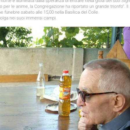
a morte è illuminata dalla speranza di entrare nella gioia del suo Sig
per le anime, la Congregazione ha riportato un grande trionfo”. Il
ne funebre sabato alle 15,00 nella Basilica del Colle.
colga nei suoi immensi campi.