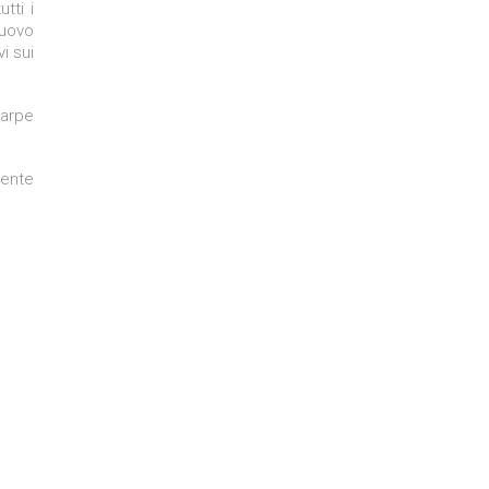
tti i
nuovo
i sui
carpe
uente