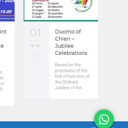
01
25
int
Duomo of
Chieri –
le
Jubilee
03 '25
02 '25
Celebrations
L
L
0
0
Based on the
o
o
provisions of the
co
Bull of Indiction of
v
v
at
the Ordinary
co
e
e
Jubilee of the…
 3
i
i
t
t