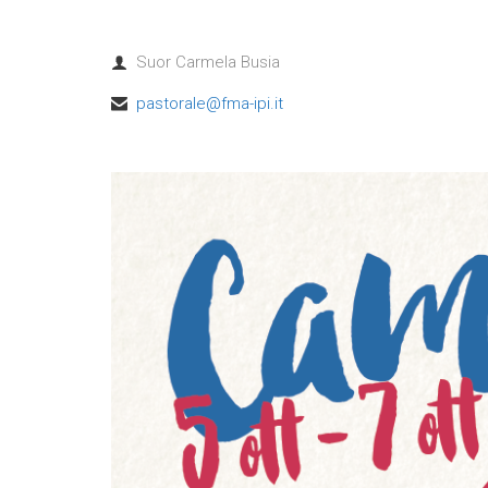
Suor Carmela Busia

pastorale@fma-ipi.it
