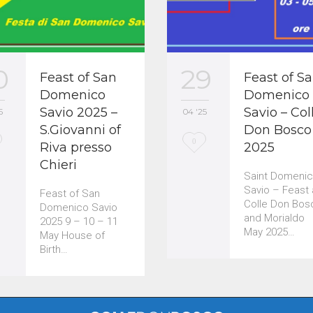
0
29
Feast of San
Feast of Sa
Domenico
Domenico
Savio 2025 –
Savio – Col
5
04 '25
S.Giovanni of
Don Bosco
L
0
Riva presso
2025
Chieri
o
Saint Domeni
v
Savio – Feast 
Feast of San
Colle Don Bos
Domenico Savio
e
and Morialdo
2025 9 – 10 – 11
May 2025…
i
May House of
Birth…
t