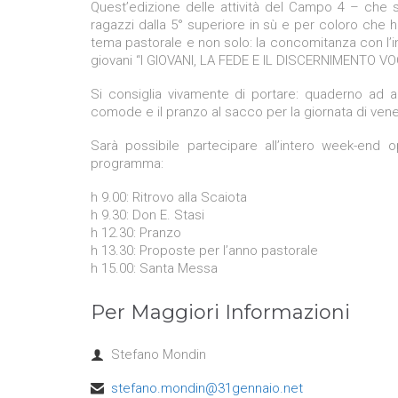
Quest’edizione delle attività del Campo 4 – che 
ragazzi dalla 5° superiore in sù e per coloro che 
tema pastorale e non solo: la concomitanza con l’i
giovani “I GIOVANI, LA FEDE E IL DISCERNIMENTO VOC
Si consiglia vivamente di portare: quaderno ad an
comode e il pranzo al sacco per la giornata di vene
Sarà possibile partecipare all’intero week-end
programma:
h 9.00: Ritrovo alla Scaiota
h 9.30: Don E. Stasi
h 12.30: Pranzo
h 13.30: Proposte per l’anno pastorale
h 15.00: Santa Messa
Per Maggiori Informazioni
Stefano Mondin

stefano.mondin@31gennaio.net
