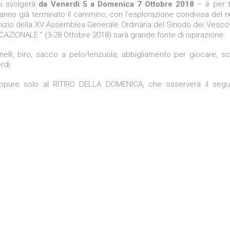
si svolgerà
da Venerdì 5 a Domenica 7 Ottobre 2018
– è per tu
hanno già terminato il cammino, con l’esplorazione condivisa del 
nizio della XV Assemblea Generale Ordinaria del Sinodo dei Vescov
AZIONALE ” (3-28 Ottobre 2018) sarà grande fonte di ispirazione.
elli, biro, sacco a pelo/lenzuola, abbigliamento per giocare, s
rdì.
 oppure solo al RITIRO DELLA DOMENICA, che osserverà il seg