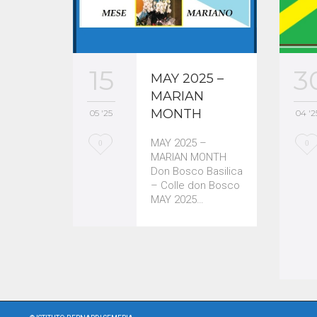
3
15
MAY 2025 –
MARIAN
MONTH
04 '2
05 '25
L
L
MAY 2025 –
0
0
MARIAN MONTH
o
o
Don Bosco Basilica
– Colle don Bosco
v
v
MAY 2025…
e
e
i
i
t
t