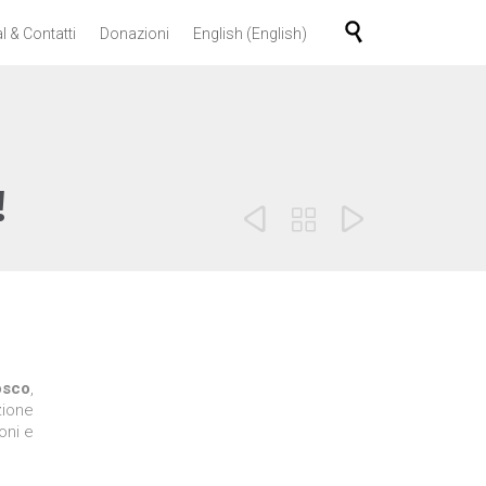
Skip

l & Contatti
Donazioni
English
(
English
)
to
content
!



osco
,
zione
oni e