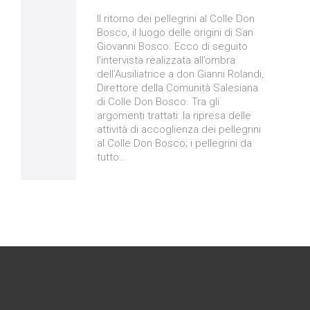
Il ritorno dei pellegrini al Colle Don
Bosco, il luogo delle origini di San
Giovanni Bosco. Ecco di seguito
l’intervista realizzata all’ombra
dell’Ausiliatrice a don Gianni Rolandi,
Direttore della Comunità Salesiana
di Colle Don Bosco. Tra gli
argomenti trattati: la ripresa delle
attività di accoglienza dei pellegrini
al Colle Don Bosco; i pellegrini da
tutto…