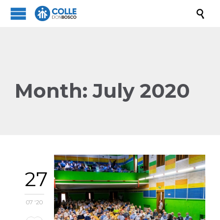

Month:
July 2020
27
07 '20