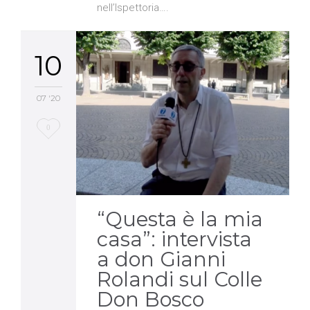
nell’Ispettoria….
10
07 '20
Love
0
it
“Questa è la mia
casa”: intervista
a don Gianni
Rolandi sul Colle
Don Bosco