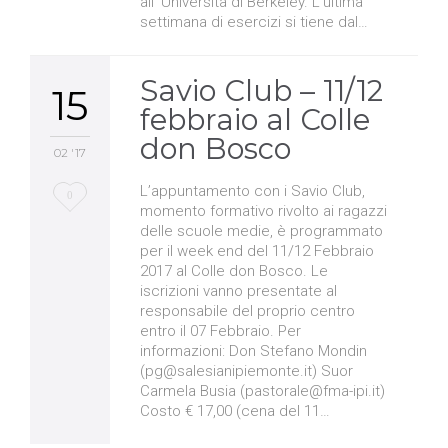
all’ Università di Berkeley. L’ultima
settimana di esercizi si tiene dal…
Savio Club – 11/12
15
febbraio al Colle
don Bosco
02 '17
L’appuntamento con i Savio Club,
Love
0
momento formativo rivolto ai ragazzi
it
delle scuole medie, è programmato
per il week end del 11/12 Febbraio
2017 al Colle don Bosco. Le
iscrizioni vanno presentate al
responsabile del proprio centro
entro il 07 Febbraio. Per
informazioni: Don Stefano Mondin
(pg@salesianipiemonte.it) Suor
Carmela Busia (pastorale@fma-ipi.it)
Costo € 17,00 (cena del 11…