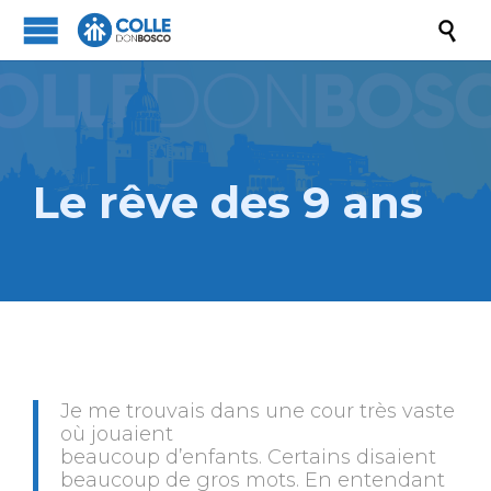

Le rêve des 9 ans
Je me trouvais dans une cour très vaste
où jouaient
beaucoup d’enfants. Certains disaient
beaucoup de gros mots. En entendant