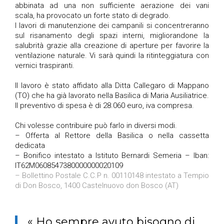
abbinata ad una non sufficiente aerazione dei vani
scala
,
h
a
provocato un forte stato di degrado.
I lavori di manutenzione dei campanili si concentreranno
sul risanamento degli spazi interni, migliorandone la
salubrità grazie alla creazione di aperture per favorire la
ventilazione naturale.
Vi sarà quindi la
ritinteggiatura con
vernici traspiranti.
Il lavoro è stato affidato alla Ditta Callegaro di Mappano
(TO)
che ha già lavorato nella Basilica di Maria Ausiliatrice.
Il preventivo di spesa è di 28.060 euro, iva compresa.
Chi volesse contribuire può farlo in diversi modi.
– Offerta al Rettore della Basilica o nella cassetta
dedicata
– Bonifico intestato a Istituto Be
rnardi Semeria – Iban:
IT62M0608547380000000020109
– Bollettino Postale C.C.P n. 00110148 intestato a Tempio
di Don Bosco, 1400 Castelnuovo don Bosco (AT)
« Ho sempre avuto bisogno di