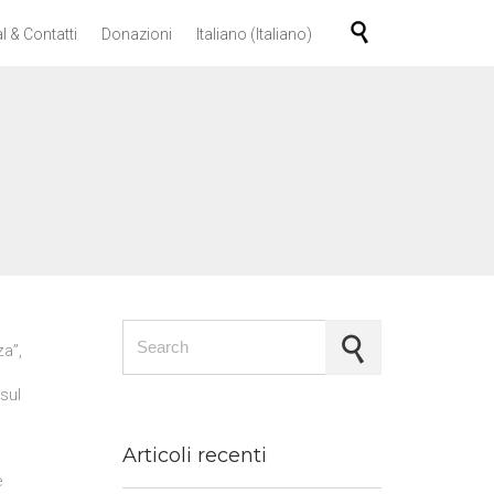
Skip

l & Contatti
Donazioni
Italiano
(
Italiano
)
to
content
Search for:
a”,
sul
Articoli recenti
e