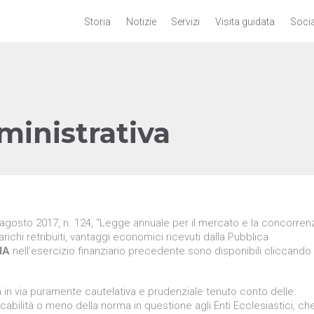
Storia
Notizie
Servizi
Visita guidata
Socia
inistrativa
agosto 2017, n. 124, “Legge annuale per il mercato e la concorrenz
arichi retribuiti, vantaggi economici ricevuti dalla Pubblica
IA
nell’esercizio finanziario precedente sono disponibili cliccando 
a in via puramente cautelativa e prudenziale tenuto conto delle
licabilità o meno della norma in questione agli Enti Ecclesiastici, ch