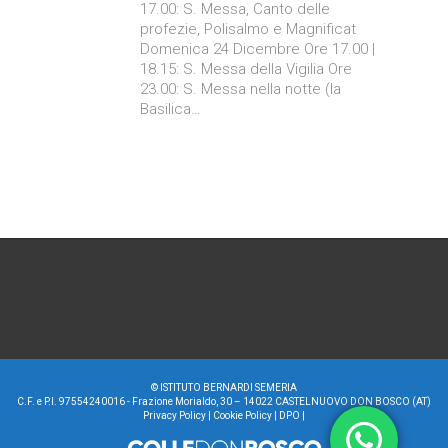
17.00: S. Messa, Canto delle
profezie, Polisalmo e Magnificat
Domenica 24 Dicembre Ore 17.00 |
18.15: S. Messa della Vigilia Ore
23.00: S. Messa nella notte (la
Basilica…
©
ISTITUTO BERNARDI SEMERIA
C.F. e P.I. 97554240016 - Frazione Morialdo, 30 – 14022 CASTELNUOVO DON BOSCO (AT)
Privacy Policy
|
Cookie Policy
|
DPO
|