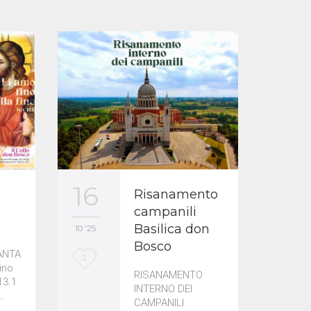
12
16
a
Risanamento
campanili
Basilica don
10 '25
10 '25
Bosco
ANTA
L
L
1
2
ino
RISANAMENTO
o
o
13.1
INTERNO DEI
…
CAMPANILI
v
v