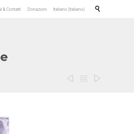
Skip

l & Contatti
Donazioni
Italiano
(
Italiano
)
to
content
le


