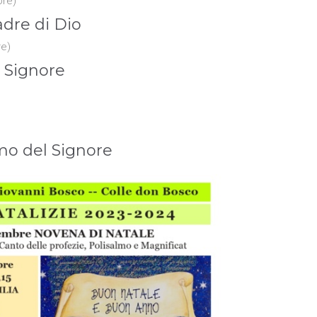
ore)
adre di Dio
e)
l Signore
mo del Signore