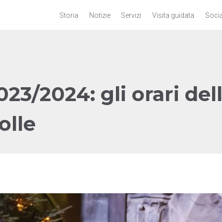
Storia
Notizie
Servizi
Visita guidata
Socia
023/2024: gli orari del
olle