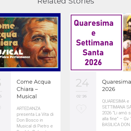
Related Stories
3
24
Come Acqua
Quaresim
Chiara –
2026
Musical
6
02 '26
QUARESIMA e
SETTIMANA S
ARTEDANZA
L
5
2026 “Li amò s
presenta La Vita di
o
alla fine” – Gv 
Don Bosco in
BASILICA DON
Musical di Pietro e
v