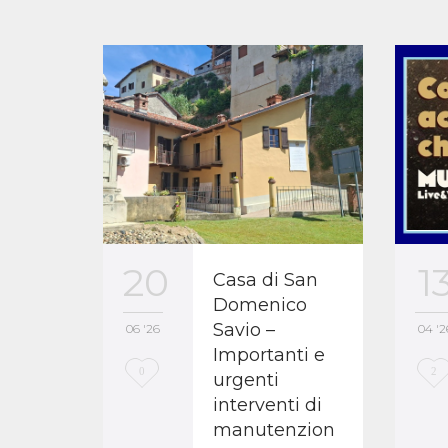
1
20
Casa di San
Domenico
Savio –
04 '2
06 '26
Importanti e
L
L
2
0
urgenti
interventi di
o
o
manutenzion
v
v