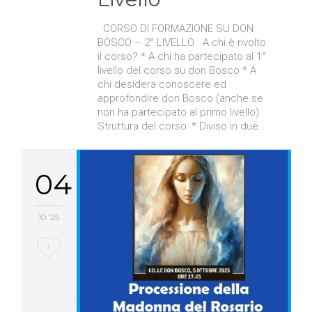
CORSO DI FORMAZIONE SU DON
BOSCO – 2° LIVELLO A chi è rivolto
il corso? * A chi ha partecipato al 1°
livello del corso su don Bosco * A
chi desidera conoscere ed
approfondire don Bosco (anche se
non ha partecipato al primo livello)
Struttura del corso: * Diviso in due…
04
10 '25
Love
1
it