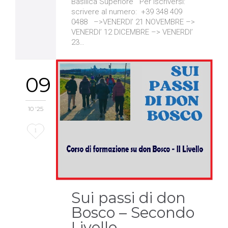
Basilica Superiore Per iscriversi:
scrivere al numero: +39 348 409
0488 –>VENERDI’ 21 NOVEMBRE –>
VENERDI’ 12 DICEMBRE –> VENERDI’
23…
09
10 '25
Love
1
it
Sui passi di don
Bosco – Secondo
Livello