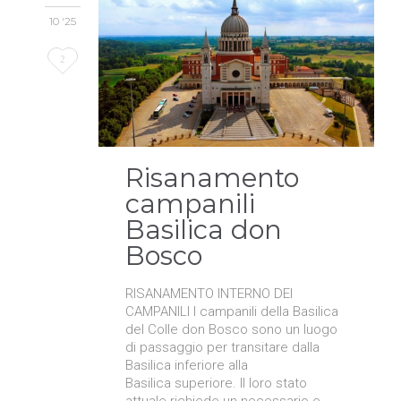
10 '25
Love
2
it
Risanamento
campanili
Basilica don
Bosco
RISANAMENTO INTERNO DEI
CAMPANILI I campanili della Basilica
del Colle don Bosco sono un luogo
di passaggio per transitare dalla
Basilica inferiore alla
Basilica superiore. Il loro stato
attuale richiede un necessario e