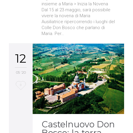
insieme a Maria > Inizia la Novena
Dal 15 al 23 maggio, sarà possibile
vivere la novena di Maria
Ausiliatrice ripercorrendo i luoghi del
Colle Don Bosco che parlano di
Maria. Per…
12
05 '20
Love
0
it
Castelnuovo Don
Bosco: la terra