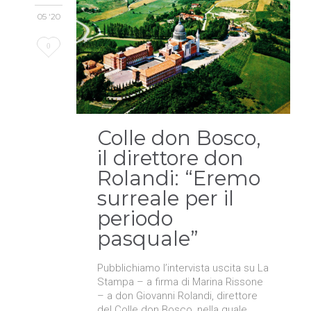
05 '20
Love
0
it
Colle don Bosco,
il direttore don
Rolandi: “Eremo
surreale per il
periodo
pasquale”
Pubblichiamo l’intervista uscita su La
Stampa – a firma di Marina Rissone
– a don Giovanni Rolandi, direttore
del Colle don Bosco, nella quale