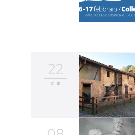
22
01 '19
08