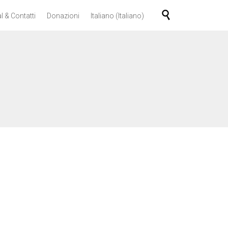
Skip

l & Contatti
Donazioni
Italiano
(
Italiano
)
to
content