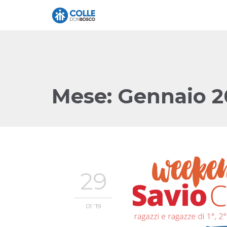
Mese:
Gennaio 2
29
01 '19