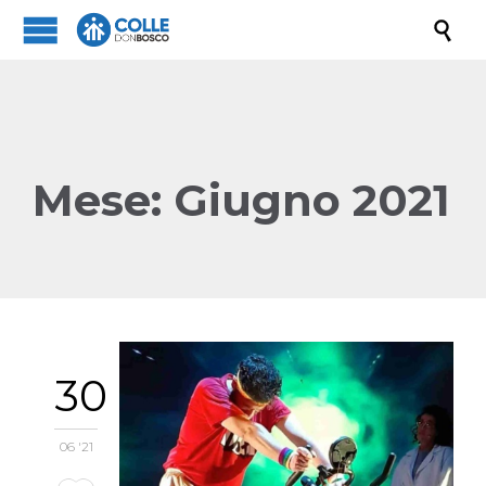

Mese:
Giugno 2021
30
06 '21