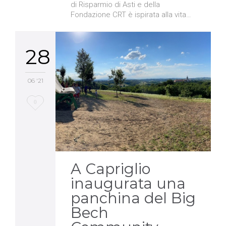
di Risparmio di Asti e della
Fondazione CRT è ispirata alla vita…
28
06 '21
Love
0
it
A Capriglio
inaugurata una
panchina del Big
Bech