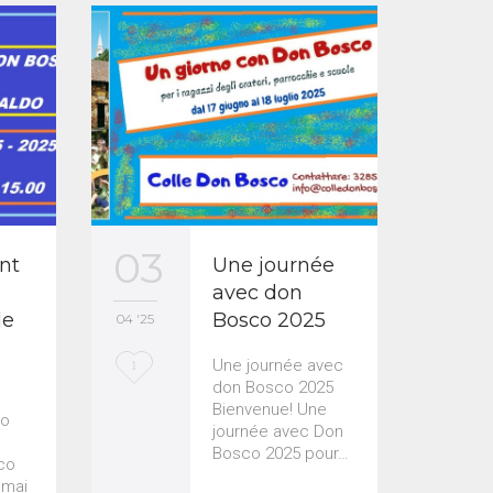
03
01
nt
Une journée
avec don
le
Bosco 2025
04 '25
03 '25
L
Une journée avec
L
1
1
don Bosco 2025
o
o
Bienvenue! Une
co
journée avec Don
v
v
Bosco 2025 pour…
co
e
e
 mai