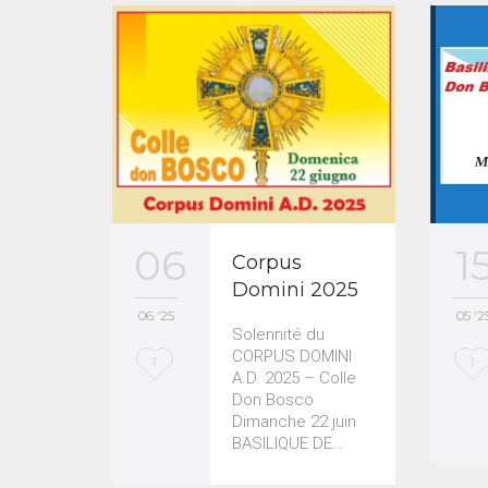
06
1
Corpus
Domini 2025
06 '25
05 '2
Solennité du
CORPUS DOMINI
L
L
1
1
A.D. 2025 – Colle
o
o
Don Bosco
Dimanche 22 juin
v
v
BASILIQUE DE…
e
e