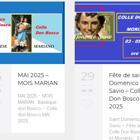
29
5
Fête de sai
MAI 2025 –
Domenico
MOIS MARIAN
Savio – Col
04 '25
5
MAI 2025 – MOIS
Don Bosco
MARIAN Basilique
L
1
2025
don Bosco – Colle
o
don Bosco MAI
Saint Domeni
2025…
v
Savio – Fête à
Colle Don Bos
e
et Morialdo 3