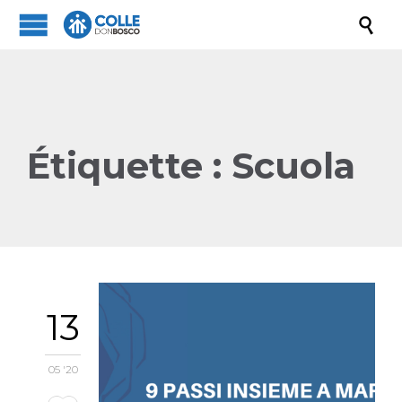

Étiquette :
Scuola
13
05 '20