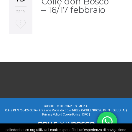
Colle don Bosco
– 16/17 febbraio
02 '19
Love
0
it
©
ISTITUTO BERNARDI SEMERIA
C.F. e P.I. 97554240016 - Frazione Morialdo, 30 – 14022 CASTELNUOVO DON BOSCO (AT)
Privacy Policy
|
Cookie Policy
|
DPO
|
colledonbosco.org utilizza i cookies per offrirti un'esperienza di navigazione