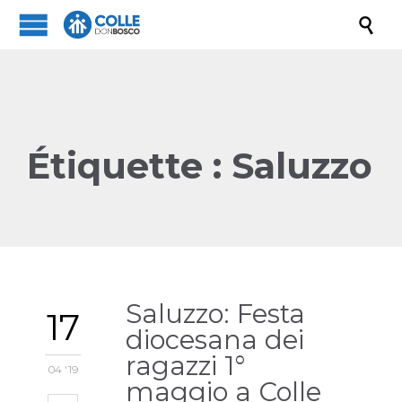

Étiquette :
Saluzzo
Saluzzo: Festa
17
diocesana dei
ragazzi 1°
04 '19
maggio a Colle