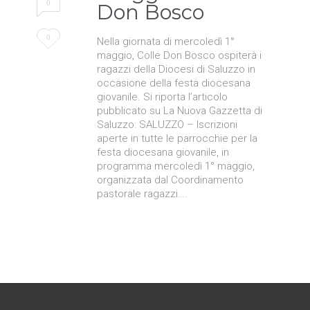
0
Don Bosco
Love
0
Nella giornata di mercoledì 1°
maggio, Colle Don Bosco ospiterà i
it
ragazzi della Diocesi di Saluzzo in
occasione della festa diocesana
giovanile. Si riporta l’articolo
pubblicato su La Nuova Gazzetta di
Saluzzo: SALUZZO – Iscrizioni
aperte in tutte le parrocchie per la
festa diocesana giovanile, in
programma mercoledì 1° maggio,
organizzata dal Coordinamento
pastorale ragazzi….