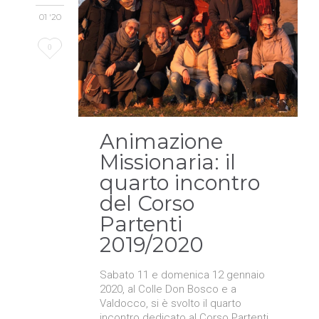
01 '20
Love
0
it
Animazione
Missionaria: il
quarto incontro
del Corso
Partenti
2019/2020
Sabato 11 e domenica 12 gennaio
2020, al Colle Don Bosco e a
Valdocco, si è svolto il quarto
incontro dedicato al Corso Partenti