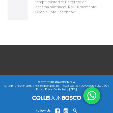
tempo custodire il segreto del
carisma salesiano. Rivivi il momento:
Google Foto Facebook
©
ISTITUTO BERNARDI SEMERIA
C.F. e P.I. 97554240016 - Frazione Morialdo, 30 – 14022 CASTELNUOVO DON BOSCO (AT)
Privacy Policy
|
Cookie Policy
|
DPO
|



Follow Us: