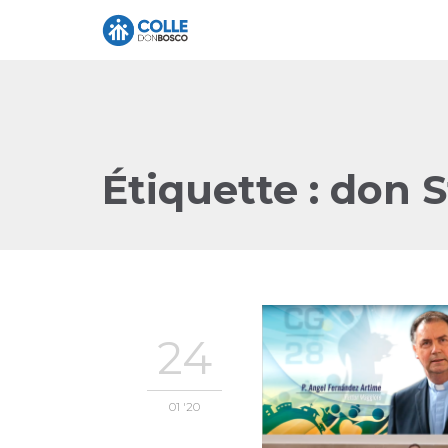
Étiquette :
don S
24
01 '20