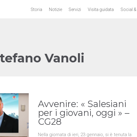
Storia
Notizie
Servizi
Visita guidata
Social &
tefano Vanoli
Avvenire: « Salesiani
per i giovani, oggi » –
CG28
Nella giornata di ieri, 23 gennaio, si è tenuta la