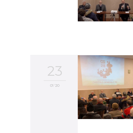
23
01 '20