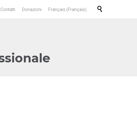
Skip

 Contatti
Donazioni
Français
(
Français
)
to
content
ssionale