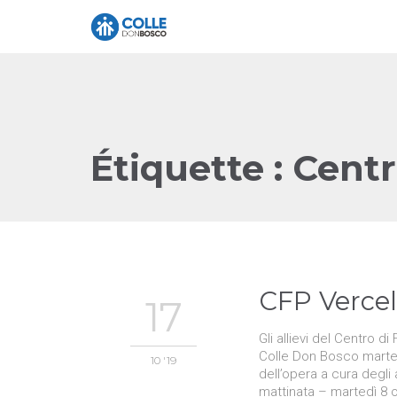
Étiquette :
Centr
CFP Vercell
17
Gli allievi del Centro d
Colle Don Bosco martedì
10 '19
dell’opera a cura degli a
mattinata – martedì 8 