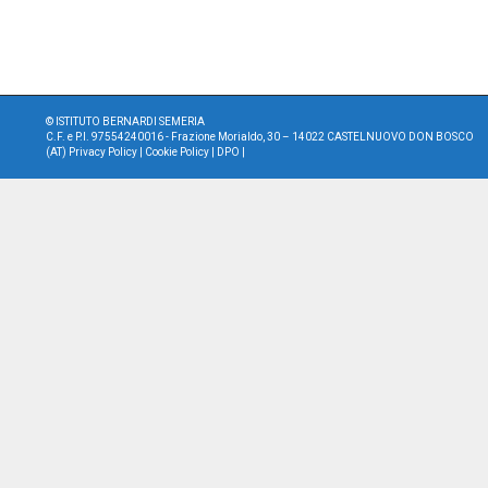
©
ISTITUTO BERNARDI SEMERIA
C.F. e P.I. 97554240016 - Frazione Morialdo, 30 – 14022 CASTELNUOVO DON BOSCO
(AT)
Privacy Policy
|
Cookie Policy
|
DPO
|