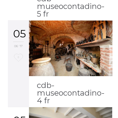
museocontadino-
5 fr
05
06 '17
Love
0
it
cdb-
museocontadino-
4 fr