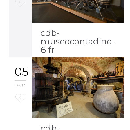
Love
0
it
cdb-
museocontadino-
6 fr
05
06 '17
Love
0
it
cdb-