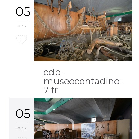
05
06 '17
Love
0
it
cdb-
museocontadino-
7 fr
05
06 '17