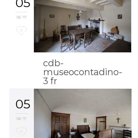
05
06 '17
Love
0
it
cdb-
museocontadino-
3 fr
05
06 '17
Love
0