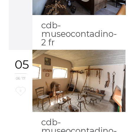
it
cdb-
museocontadino-
2 fr
05
06 '17
Love
0
it
cdb-
museocontadino-