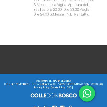
S.Messa della Vigilia. Apertura della
Basilica ore 23.00. Ore 23.30 Veglia;
Ore 24.00 S.Messa. (N.B. Per tutta…
©
ISTITUTO BERNARDI SEMERIA
C.F. e P.I. 97554240016 - Frazione Morialdo, 30 – 14022 CASTELNUOVO DON BOSCO (AT)
Privacy Policy
|
Cookie Policy
|
DPO
|