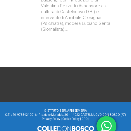
Valentina Pezzutti (Assessore alla
cultura di Castelnuovo D.B.) e
interventi di Annibale Crosignani
(Psichiatra), modera Luciano Genta
(Giornalista)….
©
ISTITUTO BERNARDI SEMERIA
C.F. e P.I. 97554240016 - Frazione Morialdo, 30 – 14022 CASTELNUOVO DON BOSCO (AT)
Privacy Policy
|
Cookie Policy
|
DPO
|