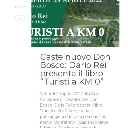
04 '22
Love
0
it
Castelnuovo Don
Bosco: Dario Rei
presenta il libro
“Turisti a KM 0”
Venerdì 29 aprile 2022 alla Sala
Consiliare di Castelnuovo Don
Bosco, Dario Rei presenta il libro
“Turisti a Km 0 Arte, storia e
paesaggio a due passi da casa nel
nostro Monferrato” (Gaidano&Matta
Edizioni). Con introduzione di