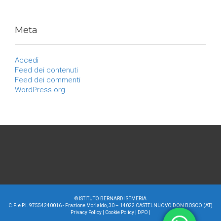
Meta
Accedi
Feed dei contenuti
Feed dei commenti
WordPress.org
©
ISTITUTO BERNARDI SEMERIA
C.F. e P.I. 97554240016 - Frazione Morialdo, 30 – 14022 CASTELNUOVO DON BOSCO (AT)
Privacy Policy
|
Cookie Policy
|
DPO
|