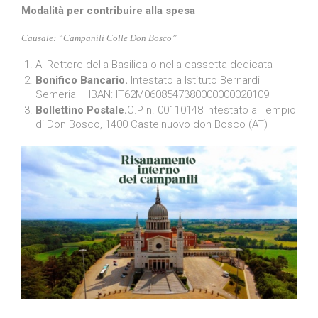
Modalità per contribuire alla spesa
Causale: “Campanili Colle Don Bosco”
Al Rettore della Basilica o nella cassetta dedicata
Bonifico Bancario.
Intestato a Istituto Bernardi
Semeria – IBAN: IT62M0608547380000000020109
Bollettino Postale.
C.P n. 00110148 intestato a Tempio
di Don Bosco, 1400 Castelnuovo don Bosco (AT)