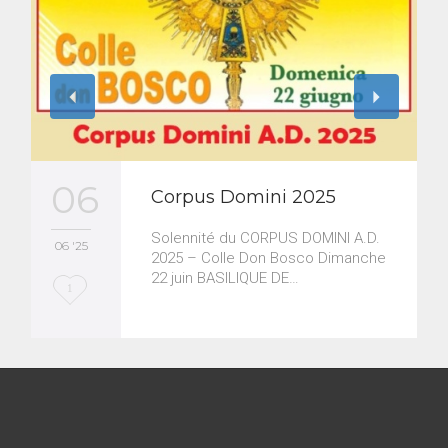
06
Corpus Domini 2025
Solennité du CORPUS DOMINI A.D.
06 '25
2025 – Colle Don Bosco Dimanche
22 juin BASILIQUE DE…
L
1
o
v
e
i