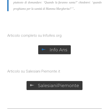
piuttosto di domandare: ‘Quando la faranno santa?’ chiedetevi: ‘quando
.
preghiamo per la santità di Mamma Margherita?’”
Articolo completo su InfoAns.org

Info Ans
Articolo su Salesiani Piemonte.it

SalesianiPiemonte