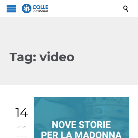

Tag:
video
14
05 '21