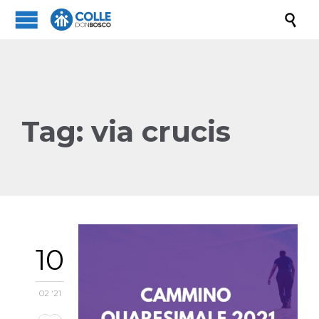

Tag:
via crucis
10
02 '21